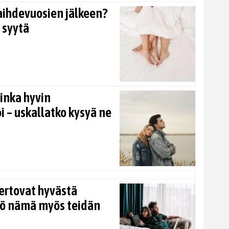
aihdevuosien jälkeen?
 syytä
inka hyvin
i – uskallatko kysyä ne
ertovat hyvästä
kö nämä myös teidän