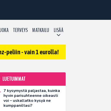
UOKA
TERVEYS
MATKAILU
LISÄÄ
-peliin - vain 1 eurolla!
LUETUIMMAT
7 kysymystä paljastaa, kuinka
hyvin parisuhteenne oikeasti
voi – uskallatko kysyä ne
kumppaniltasi?