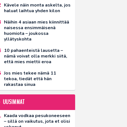
Kävele näin monta askelta, jos
haluat laihtua yhden kilon
Näihin 4 asiaan mies kiinnittää
naisessa ensimmäisenä
huomiota – joukossa
yllätyskohta
10 pahaenteistä lausetta –
nämä voivat olla merkki siitä,
että mies miettii eroa
Jos mies tekee nämä 11
tekoa, tiedät että hän
rakastaa sinua
UUSIMMAT
Kaada vodkaa pesukoneeseen
– sillä on vaikutus, jota et olisi
uskonut