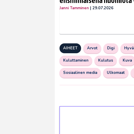
ensimmäisenä huomiota –
Janni Tamminen
|
29.07.2026
AIHEET
Arvot
Digi
Hyvä
Kuluttaminen
Kulutus
Kuva
Sosiaalinen media
Ulkomaat
1€ = 10€ arvosta 
kierrätystä!