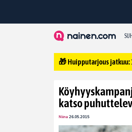
SUH
🎁 Huipputarjous jatkuu: 
Köyhyyskampanjas
katso puhuttelev
Niina
26.05.2015