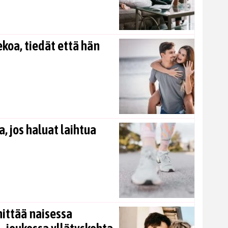
koa, tiedät että hän
, jos haluat laihtua
nittää naisessa