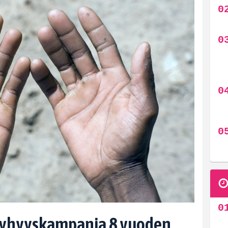
öyhyyskampanja 8 vuoden