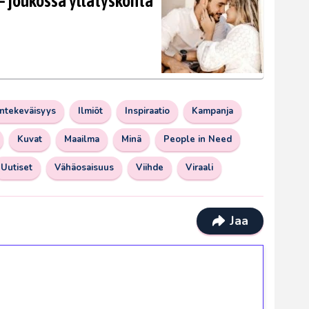
 joukossa yllätyskohta
ntekeväisyys
Ilmiöt
Inspiraatio
Kampanja
Kuvat
Maailma
Minä
People in Need
Uutiset
Vähäosaisuus
Viihde
Viraali
Jaa
ilmaiskierroksia ilman