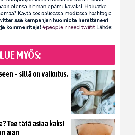
maan olonsa hieman epämukavaksi. Haluatko
anomaa? Käytä sosiaalisessa mediassa hashtagia
witterissä kampanjan huomiota herättäneet
yjä kommentteja!
#peopleinneed twiitit
Lähde:
LUE MYÖS:
en – sillä on vaikutus,
? Tee tätä asiaa kaksi
in ajan