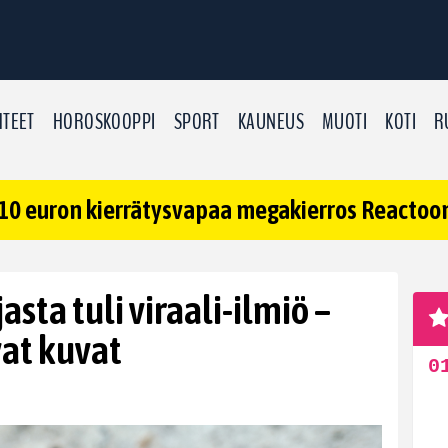
TEET
HOROSKOOPPI
SPORT
KAUNEUS
MUOTI
KOTI
R
10 euron kierrätysvapaa megakierros Reactoonz
ta tuli viraali-ilmiö –
at kuvat