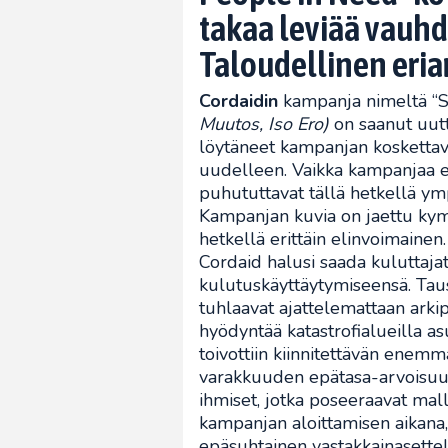
takaa leviää vauhd
Taloudellinen eria
Cordaidin
kampanja nimeltä “S
Muutos, Iso Ero)
on saanut uutt
löytäneet kampanjan koskettavat 
uudelleen. Vaikka kampanjaa e
puhututtavat tällä hetkellä ymp
Kampanjan kuvia on jaettu kym
hetkellä erittäin elinvoimaine
Cordaid halusi saada kuluttaja
kulutuskäyttäytymiseensä. Taust
tuhlaavat ajattelemattaan arkip
hyödyntää katastrofialueilla a
toivottiin kiinnitettävän enem
varakkuuden epätasa-arvoisuut
ihmiset, jotka poseeraavat mall
kampanjan aloittamisen aikana, 
epäsuhtainen vastakkainasette