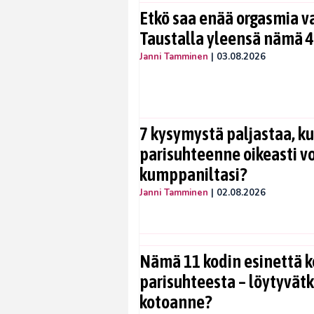
Etkö saa enää orgasmia v
Taustalla yleensä nämä 4
Janni Tamminen
|
03.08.2026
7 kysymystä paljastaa, ku
parisuhteenne oikeasti vo
kumppaniltasi?
Janni Tamminen
|
02.08.2026
Nämä 11 kodin esinettä k
parisuhteesta – löytyvät
kotoanne?