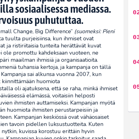
illa sosiaalisessa mediassa.
rvoisuus puhututtaa.
mall Change, Big Difference”
(suomeksi: Pieni
a tuulta purjeisiinsa, kun ihmiset ovat
ja ristiriitaisia tunteita herättävät kuvat
i ole promottu kahdeksaan vuoteen, ne
äri maailman ihmisiä ja organisaatioita.
meniä tuhansia kertoja, ja kampanja on tällä
n. Kampanja sai alkunsa vuonna 2007, kun
t kiinnittämään huomiota
alla oli ajatuksena, että se raha, minkä ihmiset
äiväisessä elämässä, voitaisiin helposti
suvien ihmisten auttamiseksi. Kampanjan myötä
män huomiota ihmisten perustarpeisiin ja
een. Kampanjan keskiössä ovat vähäosaiset
ien tavoin pidellen luksustuotteita. Kuten
nytkin, kuvissa korostuu erittäin hyvin
lu. Kampanjan kuvien onkin tarkoitus saada