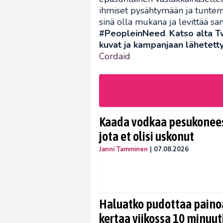
ihmiset pysähtymään ja tunte
sinä olla mukana ja levittää s
#PeopleinNeed
.
Katso alta T
kuvat ja kampanjaan lähetett
Cordaid
Kaada vodkaa pesukoneese
jota et olisi uskonut
Janni Tamminen
|
07.08.2026
Haluatko pudottaa painoa
kertaa viikossa 10 minuut