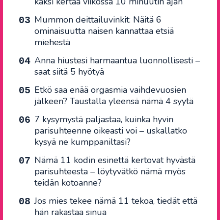
kaksi kertaa viikossa 10 minuutin ajan
Mummon deittailuvinkit: Näitä 6
ominaisuutta naisen kannattaa etsiä
miehestä
Anna hiustesi harmaantua luonnollisesti –
saat siitä 5 hyötyä
Etkö saa enää orgasmia vaihdevuosien
jälkeen? Taustalla yleensä nämä 4 syytä
7 kysymystä paljastaa, kuinka hyvin
parisuhteenne oikeasti voi – uskallatko
kysyä ne kumppaniltasi?
Nämä 11 kodin esinettä kertovat hyvästä
parisuhteesta – löytyvätkö nämä myös
teidän kotoanne?
Jos mies tekee nämä 11 tekoa, tiedät että
hän rakastaa sinua