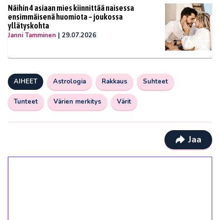
Näihin 4 asiaan mies kiinnittää naisessa
ensimmäisenä huomiota – joukossa
yllätyskohta
Janni Tamminen
|
29.07.2026
AIHEET
Astrologia
Rakkaus
Suhteet
Tunteet
Värien merkitys
Värit
Jaa
1€ = 10€ arvosta
ilmaiskierroksia ilman
kierrätystä!