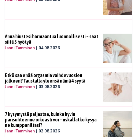
Anna hiustesi harmaantua luonnollisesti – saat
siitä 5 hyötyä
Janni Tamminen
|
04.08.2026
Etkö saa enää orgasmia vaihdevuosien
jälkeen? Taustalla yleensä nämä 4 syytä
Janni Tamminen
|
03.08.2026
7 kysymystä paljastaa, kuinka hyvin
parisuhteenne oikeasti voi – uskallatko kysyä
ne kumppaniltasi?
Janni Tamminen
|
02.08.2026