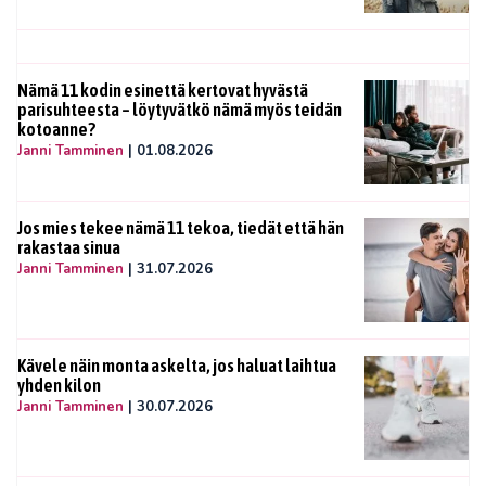
Nämä 11 kodin esinettä kertovat hyvästä
parisuhteesta – löytyvätkö nämä myös teidän
kotoanne?
Janni Tamminen
|
01.08.2026
Jos mies tekee nämä 11 tekoa, tiedät että hän
rakastaa sinua
Janni Tamminen
|
31.07.2026
Kävele näin monta askelta, jos haluat laihtua
yhden kilon
Janni Tamminen
|
30.07.2026