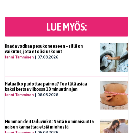
LUE MYÖS:
Kaada vodkaa pesukoneeseen – sillä on
vaikutus, jota et olisi uskonut
Janni Tamminen
|
07.08.2026
Haluatko pudottaa painoa? Tee tätä asiaa
kaksi kertaa viikossa 10 minuutin ajan
Janni Tamminen
|
06.08.2026
Mummon deittailuvinkit: Näitä 6 ominaisuutta
naisen kannattaa etsiä miehestä
Janni Tamminen
|
05.08.2026