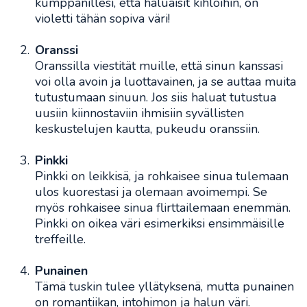
kumppanillesi, että haluaisit kihloihin, on
violetti tähän sopiva väri!
Oranssi
Oranssilla viestität muille, että sinun kanssasi
voi olla avoin ja luottavainen, ja se auttaa muita
tutustumaan sinuun. Jos siis haluat tutustua
uusiin kiinnostaviin ihmisiin syvällisten
keskustelujen kautta, pukeudu oranssiin.
Pinkki
Pinkki on leikkisä, ja rohkaisee sinua tulemaan
ulos kuorestasi ja olemaan avoimempi. Se
myös rohkaisee sinua flirttailemaan enemmän.
Pinkki on oikea väri esimerkiksi ensimmäisille
treffeille.
Punainen
Tämä tuskin tulee yllätyksenä, mutta punainen
on romantiikan, intohimon ja halun väri.