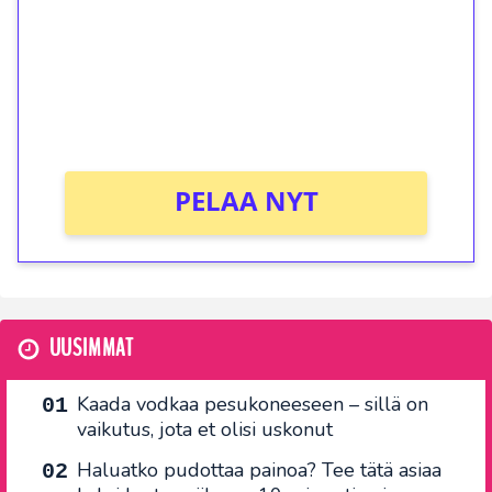
Talleta 1€
Saat heti 50 ilmaiskierrosta Tuohi 1000 -
peliin (arvo 0,20€ per kierros)!
Ei kierrätysvaatimusta!
PELAA NYT
UUSIMMAT
Kaada vodkaa pesukoneeseen – sillä on
vaikutus, jota et olisi uskonut
Haluatko pudottaa painoa? Tee tätä asiaa