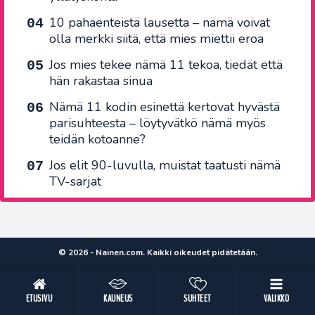
10 pahaenteistä lausetta – nämä voivat
olla merkki siitä, että mies miettii eroa
Jos mies tekee nämä 11 tekoa, tiedät että
hän rakastaa sinua
Nämä 11 kodin esinettä kertovat hyvästä
parisuhteesta – löytyvätkö nämä myös
teidän kotoanne?
Jos elit 90-luvulla, muistat taatusti nämä
TV-sarjat
© 2026 - Nainen.com. Kaikki oikeudet pidätetään.
ETUSIVU
KAUNEUS
SUHTEET
VALIKKO