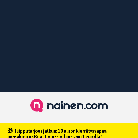
🎁 Huipputarjous jatkuu: 10 euron kierrätysvapaa
megakierros Reactoonz-peliin - vain 1 eurolla!