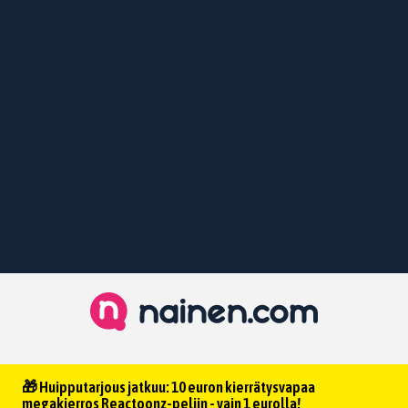
🎁 Huipputarjous jatkuu: 10 euron kierrätysvapaa
megakierros Reactoonz-peliin - vain 1 eurolla!