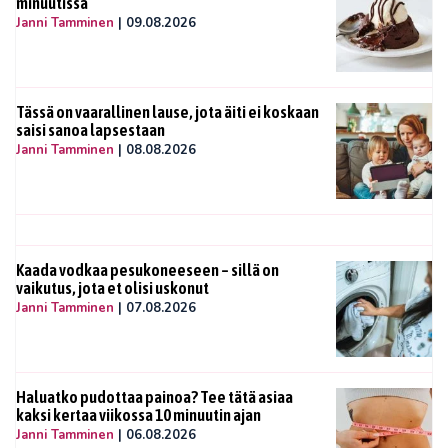
minuutissa
Janni Tamminen
|
09.08.2026
Tässä on vaarallinen lause, jota äiti ei koskaan
saisi sanoa lapsestaan
Janni Tamminen
|
08.08.2026
Kaada vodkaa pesukoneeseen – sillä on
vaikutus, jota et olisi uskonut
Janni Tamminen
|
07.08.2026
Haluatko pudottaa painoa? Tee tätä asiaa
kaksi kertaa viikossa 10 minuutin ajan
Janni Tamminen
|
06.08.2026