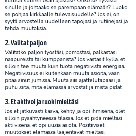
kulutat suuren osan ajastasi? Onko se hyvästä
sinulle ja johtaako se parempaan elämään? Luoko
se pohjaa kirkkaalle tulevaisuudelle? Jos ei, on
syytä arvostella uudelleen tapojasi ja rutiinejasi ja
tehdä muutoksia.
2. Valitat paljon
Valitatko paljon työstäsi, pomostasi, palkastasi,
naapureista tai kumppanista? Jos vastasit kyllä, et
silloin tee muuta kuin tuota negatiivista energiaa.
Negatiivisuus ei kuitenkaan muuta asioita, vaan
pitää sinut jumissa. Muuta siis ajattelutapaasi ja
puhu siitä, mitä elämässä arvostat ja mistä pidät.
3. Et aktivoi ja ruoki mieltäsi
Jos et jatkuvasti kasva, kehity ja opi ihmisenä, olet
silloin pysähtyneessä tilassa. Jos et pidä mieltäsi
aktiivisena, et opi uusia asiota. Positiiviset
muutokset elämässä laajentavat mieltäsi.