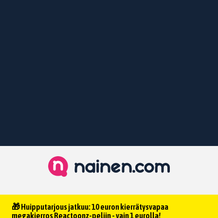
🎁 Huipputarjous jatkuu: 10 euron kierrätysvapaa
megakierros Reactoonz-peliin - vain 1 eurolla!