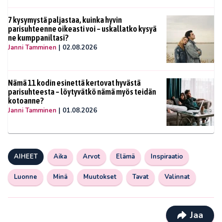
7 kysymystä paljastaa, kuinka hyvin
parisuhteenne oikeasti voi – uskallatko kysyä
ne kumppaniltasi?
Janni Tamminen
|
02.08.2026
Nämä 11 kodin esinettä kertovat hyvästä
parisuhteesta – löytyvätkö nämä myös teidän
kotoanne?
Janni Tamminen
|
01.08.2026
AIHEET
Aika
Arvot
Elämä
Inspiraatio
Luonne
Minä
Muutokset
Tavat
Valinnat
Jaa