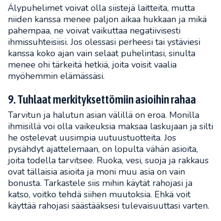
Älypuhelimet voivat olla siistejä laitteita, mutta
niiden kanssa menee paljon aikaa hukkaan ja mikä
pahempaa, ne voivat vaikuttaa negatiivisesti
ihmissuhteisiisi. Jos olessasi perheesi tai ystäviesi
kanssa koko ajan vain selaat puhelintasi, sinulta
menee ohi tärkeitä hetkiä, joita voisit vaalia
myöhemmin elämässäsi.
9. Tuhlaat merkityksettömiin asioihin rahaa
Tarvitun ja halutun asian välillä on eroa. Monilla
ihmisillä voi olla vaikeuksia maksaa laskujaan ja silti
he ostelevat uusimpia uutuustuotteita. Jos
pysähdyt ajattelemaan, on lopulta vähän asioita,
joita todella tarvitsee. Ruoka, vesi, suoja ja rakkaus
ovat tällaisia asioita ja moni muu asia on vain
bonusta. Tarkastele siis mihin käytät rahojasi ja
katso, voitko tehdä siihen muutoksia. Ehkä voit
käyttää rahojasi säästääksesi tulevaisuuttasi varten.