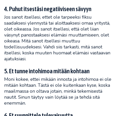
4. Puhut itsestäsi negatiiviseen sävyyn
Jos sanot itsellesi, ettet ole tarpeeksi fiksu
saadaksesi ylennystä tai aloittaaksesi omaa yritystä,
olet oikeassa. Jos sanot itsellesi, että olet liian
väsynyt panostaaksesi elämäsi muuttamiseen, olet
oikeasa. Mitä sanot itsellesi muuttuu
todellisuudeksesi. Vahdi siis tarkasti, mitä sanot
itsellesi, koska muuten huomaat elämäsi vastaavan
ajatuksiasi.
5. Et tunne intohimoa mitään kohtaan
Moni kokee, ettei mikään innosta ja intohimoa ei ole
mitään kohtaan. Tästä ei ole kuitenkaan kyse, koska
maailmassa on oltava jotain, minkä tekemisestä
nautit. Sinun täytyy vain löytää se ja tehdä sitä
enemmän.
6. Et suunnittele tulevaisuutta