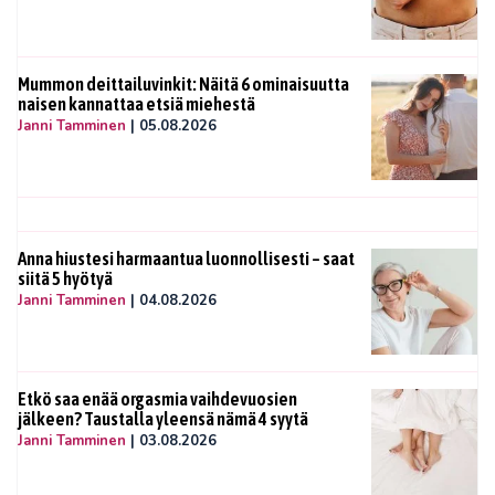
Mummon deittailuvinkit: Näitä 6 ominaisuutta
naisen kannattaa etsiä miehestä
Janni Tamminen
|
05.08.2026
Anna hiustesi harmaantua luonnollisesti – saat
siitä 5 hyötyä
Janni Tamminen
|
04.08.2026
Etkö saa enää orgasmia vaihdevuosien
jälkeen? Taustalla yleensä nämä 4 syytä
Janni Tamminen
|
03.08.2026