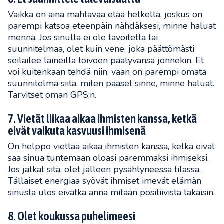
Vaikka on aina mahtavaa elää hetkellä, joskus on
parempi katsoa eteenpäin nähdäksesi, minne haluat
mennä. Jos sinulla ei ole tavoitetta tai
suunnitelmaa, olet kuin vene, joka päättömästi
seilailee laineilla toivoen päätyvänsä jonnekin. Et
voi kuitenkaan tehdä niin, vaan on parempi omata
suunnitelma siitä, miten pääset sinne, minne haluat.
Tarvitset oman GPS:n.
7. Vietät liikaa aikaa ihmisten kanssa, ketkä
eivät vaikuta kasvuusi ihmisenä
On helppo viettää aikaa ihmisten kanssa, ketkä eivät
saa sinua tuntemaan oloasi paremmaksi ihmiseksi.
Jos jatkat sitä, olet jälleen pysähtyneessä tilassa.
Tällaiset energiaa syövät ihmiset imevät elämän
sinusta ulos eivätkä anna mitään positiivista takaisin.
8. Olet koukussa puhelimeesi