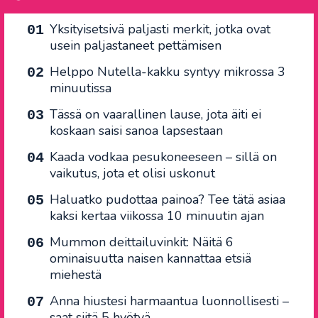
Yksityisetsivä paljasti merkit, jotka ovat
usein paljastaneet pettämisen
Helppo Nutella-kakku syntyy mikrossa 3
minuutissa
Tässä on vaarallinen lause, jota äiti ei
koskaan saisi sanoa lapsestaan
Kaada vodkaa pesukoneeseen – sillä on
vaikutus, jota et olisi uskonut
Haluatko pudottaa painoa? Tee tätä asiaa
kaksi kertaa viikossa 10 minuutin ajan
Mummon deittailuvinkit: Näitä 6
ominaisuutta naisen kannattaa etsiä
miehestä
Anna hiustesi harmaantua luonnollisesti –
saat siitä 5 hyötyä