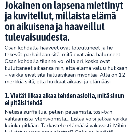
Jokainen on lapsena miettinyt
ja kuvitellut, millaista elämä
on aikuisena ja haaveillut
tulevaisuudesta.
Osan kohdalla haaveet ovat toteutuneet ja he
tekevät parhaillaan sitä, mitä ovat aina halunneet.
Osan kohdalla tilanne voi olla eri, koska ovat
kuluttaneet aikaansa niin, että elämä valuu hukkaan
– vaikka eivät sitä haluaisikaan myöntää. Alla on 12
merkkiä siitä, että hukkaat aikaasi ja elämääsi.
1. Vietät liikaa aikaa tehden asioita, mitä sinun
ei pitäisi tehdä
Netissä surffailua, pelien pelaamista, tosi-tv:n
vahtaamista, ylensyömistä… Listaa voisi jatkaa vaikka
kuinka pitkään. Tarkastele elämääsi vakavasti. Mihin