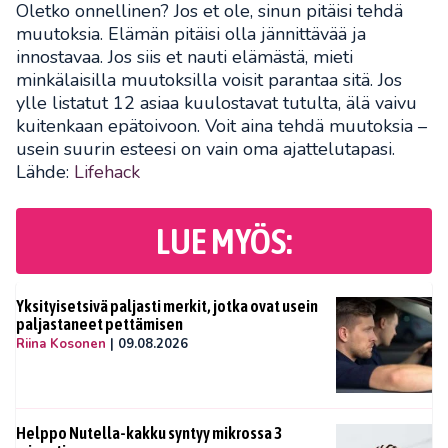
Oletko onnellinen? Jos et ole, sinun pitäisi tehdä
muutoksia. Elämän pitäisi olla jännittävää ja
innostavaa. Jos siis et nauti elämästä, mieti
minkälaisilla muutoksilla voisit parantaa sitä. Jos
ylle listatut 12 asiaa kuulostavat tutulta, älä vaivu
kuitenkaan epätoivoon. Voit aina tehdä muutoksia –
usein suurin esteesi on vain oma ajattelutapasi.
Lähde:
Lifehack
LUE MYÖS:
Yksityisetsivä paljasti merkit, jotka ovat usein
paljastaneet pettämisen
Riina Kosonen
|
09.08.2026
Helppo Nutella-kakku syntyy mikrossa 3