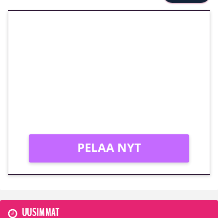
🎁 Huipputarjous jatkuu: 10
euron kierrätysvapaa
megakierros Reactoonz-
peliin – vain 1 eurolla!
Peli: Reactoonz
Vain uusille asiakkaille!
PELAA NYT
UUSIMMAT