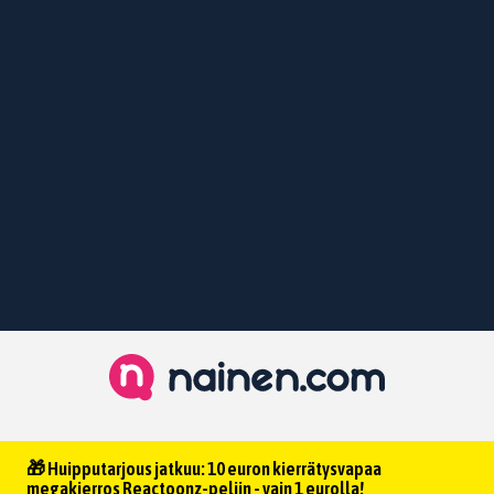
🎁 Huipputarjous jatkuu: 10 euron kierrätysvapaa
megakierros Reactoonz-peliin - vain 1 eurolla!