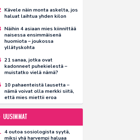
Kävele näin monta askelta, jos
haluat laihtua yhden kilon
Näihin 4 asiaan mies kiinnittää
naisessa ensimmäisenä
huomiota – joukossa
yllätyskohta
21 sanaa, jotka ovat
kadonneet puhekielestä –
muistatko vielä nämä?
10 pahaenteistä lausetta –
nämä voivat olla merkki siitä,
että mies miettii eroa
UUSIMMAT
4 outoa sosiologista syytä,
miksi yhä harvempi haluaa