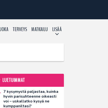
UOKA
TERVEYS
MATKAILU
LISÄÄ
LUETUIMMAT
7 kysymystä paljastaa, kuinka
hyvin parisuhteenne oikeasti
voi – uskallatko kysyä ne
kumppaniltasi?