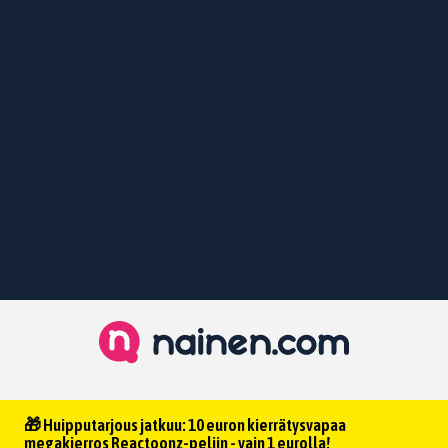
🎁 Huipputarjous jatkuu: 10 euron kierrätysvapaa
megakierros Reactoonz-peliin - vain 1 eurolla!