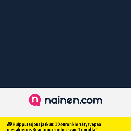
🎁 Huipputarjous jatkuu: 10 euron kierrätysvapaa
megakierros Reactoonz-peliin - vain 1 eurolla!