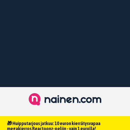
🎁 Huipputarjous jatkuu: 10 euron kierrätysvapaa
megakierros Reactoonz-peliin - vain 1 eurolla!