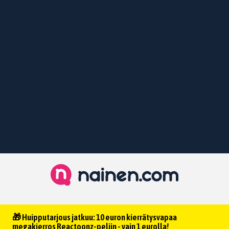
🎁 Huipputarjous jatkuu: 10 euron kierrätysvapaa
megakierros Reactoonz-peliin - vain 1 eurolla!