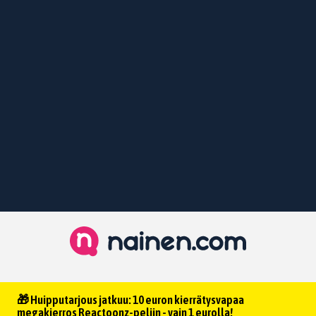
🎁 Huipputarjous jatkuu: 10 euron kierrätysvapaa
megakierros Reactoonz-peliin - vain 1 eurolla!