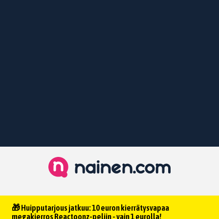
🎁 Huipputarjous jatkuu: 10 euron kierrätysvapaa
megakierros Reactoonz-peliin - vain 1 eurolla!