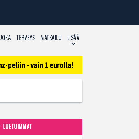
UOKA
TERVEYS
MATKAILU
LISÄÄ
-peliin - vain 1 eurolla!
LUETUIMMAT