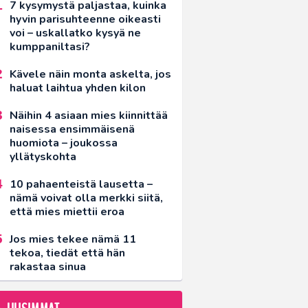
7 kysymystä paljastaa, kuinka
hyvin parisuhteenne oikeasti
voi – uskallatko kysyä ne
kumppaniltasi?
Kävele näin monta askelta, jos
haluat laihtua yhden kilon
Näihin 4 asiaan mies kiinnittää
naisessa ensimmäisenä
huomiota – joukossa
yllätyskohta
10 pahaenteistä lausetta –
nämä voivat olla merkki siitä,
että mies miettii eroa
Jos mies tekee nämä 11
tekoa, tiedät että hän
rakastaa sinua