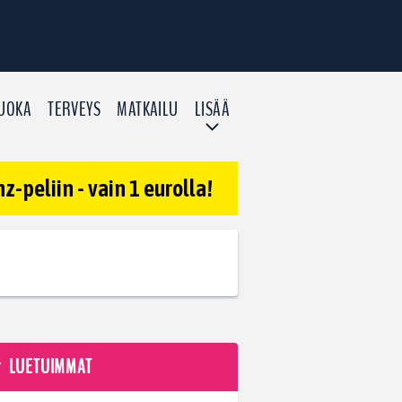
UOKA
TERVEYS
MATKAILU
LISÄÄ
-peliin - vain 1 eurolla!
LUETUIMMAT