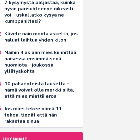
7 kysymystä paljastaa, kuinka
hyvin parisuhteenne oikeasti
voi – uskallatko kysyä ne
kumppaniltasi?
Kävele näin monta askelta, jos
haluat laihtua yhden kilon
Näihin 4 asiaan mies kiinnittää
naisessa ensimmäisenä
huomiota – joukossa
yllätyskohta
10 pahaenteistä lausetta –
nämä voivat olla merkki siitä,
että mies miettii eroa
Jos mies tekee nämä 11
tekoa, tiedät että hän
rakastaa sinua