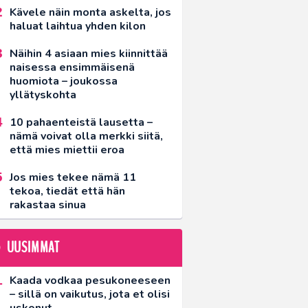
Kävele näin monta askelta, jos
haluat laihtua yhden kilon
Näihin 4 asiaan mies kiinnittää
naisessa ensimmäisenä
huomiota – joukossa
yllätyskohta
10 pahaenteistä lausetta –
nämä voivat olla merkki siitä,
että mies miettii eroa
Jos mies tekee nämä 11
tekoa, tiedät että hän
rakastaa sinua
UUSIMMAT
Kaada vodkaa pesukoneeseen
– sillä on vaikutus, jota et olisi
uskonut