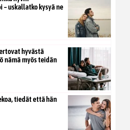
i – uskallatko kysyä ne
ertovat hyvästä
kö nämä myös teidän
koa, tiedät että hän