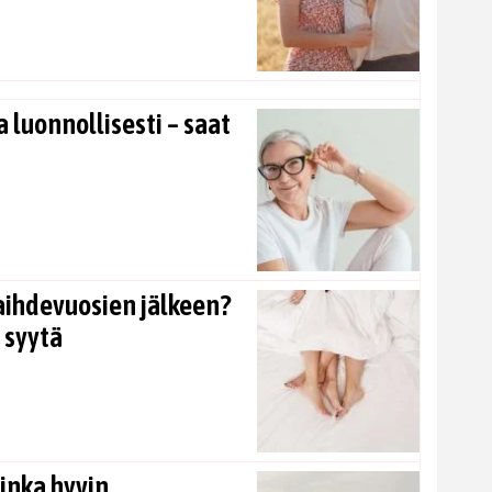
 luonnollisesti – saat
aihdevuosien jälkeen?
 syytä
inka hyvin