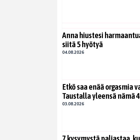
Anna hiustesi harmaantua
siitä 5 hyötyä
04.08.2026
Etkö saa enää orgasmia v
Taustalla yleensä nämä 4
03.08.2026
7 kysymystä paljastaa, ku