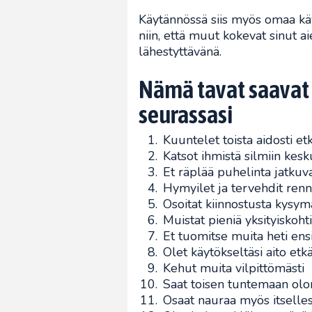
Käytännössä siis myös omaa käy
niin, että muut kokevat sinut
lähestyttävänä.
Nämä tavat saavat
seurassasi
Kuuntelet toista aidosti 
Katsot ihmistä silmiin kes
Et räplää puhelinta jatkuv
Hymyilet ja tervehdit renn
Osoitat kiinnostusta kysymä
Muistat pieniä yksityiskoh
Et tuomitse muita heti en
Olet käytökseltäsi aito etkä
Kehut muita vilpittömästi
Saat toisen tuntemaan olo
Osaat nauraa myös itselles