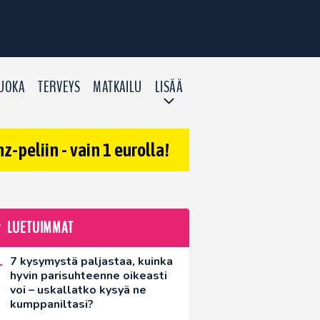
UOKA
TERVEYS
MATKAILU
LISÄÄ
-peliin - vain 1 eurolla!
LUETUIMMAT
7 kysymystä paljastaa, kuinka
hyvin parisuhteenne oikeasti
voi – uskallatko kysyä ne
kumppaniltasi?