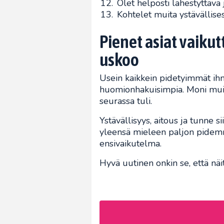
Olet helposti lähestyttävä 
Kohtelet muita ystävällises
Pienet asiat vaik
uskoo
Usein kaikkein pidetyimmät ihm
huomionhakuisimpia. Moni muis
seurassa tuli.
Ystävällisyys, aitous ja tunne si
yleensä mieleen paljon pidemmä
ensivaikutelma.
Hyvä uutinen onkin se, että näit