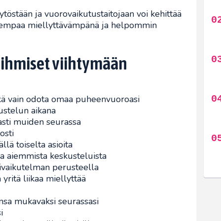
töstään ja vuorovaikutustaitojaan voi kehittää
 aiempaa miellyttävämpänä ja helpommin
 ihmiset viihtymään
etkä vain odota omaa puheenvuoroasi
kustelun aikana
asti muiden seurassa
osti
llä toiselta asioita
tia aiemmista keskusteluista
sivaikutelman perusteella
 yritä liikaa miellyttää
nsa mukavaksi seurassasi
i