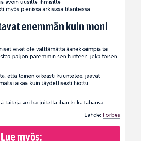
ja avoin uusille ihmisille
ti myös pienissä arkisissa tilanteissa
uttavat enemmän kuin moni
iset eivät ole välttämättä äänekkäimpiä tai
taa paljon paremmin sen tunteen, joka toisen
itä, että toinen oikeasti kuuntelee, jäävät
ksi aikaa kuin täydellisesti hiottu
ä taitoja voi harjoitella ihan kuka tahansa.
Lähde:
Forbes
Lue myös: