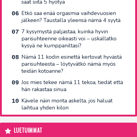
saat siitä 5 hyötyä
Etkö saa enää orgasmia vaihdevuosien
jälkeen? Taustalla yleensä nämä 4 syytä
7 kysymystä paljastaa, kuinka hyvin
parisuhteenne oikeasti voi – uskallatko
kysyä ne kumppaniltasi?
Nämä 11 kodin esinettä kertovat hyvästä
parisuhteesta – löytyvätkö nämä myös
teidän kotoanne?
Jos mies tekee nämä 11 tekoa, tiedät että
hän rakastaa sinua
Kävele näin monta askelta, jos haluat
laihtua yhden kilon
LUETUIMMAT