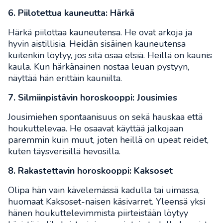
6. Piilotettua kauneutta: Härkä
Härkä piilottaa kauneutensa. He ovat arkoja ja
hyvin aistillisia. Heidän sisäinen kauneutensa
kuitenkin löytyy, jos sitä osaa etsiä. Heillä on kaunis
kaula. Kun härkänainen nostaa leuan pystyyn,
näyttää hän erittäin kauniilta.
7. Silmiinpistävin horoskooppi: Jousimies
Jousimiehen spontaanisuus on sekä hauskaa että
houkuttelevaa. He osaavat käyttää jalkojaan
paremmin kuin muut, joten heillä on upeat reidet,
kuten täysverisillä hevosilla.
8. Rakastettavin horoskooppi: Kaksoset
Olipa hän vain kävelemässä kadulla tai uimassa,
huomaat Kaksoset-naisen käsivarret. Yleensä yksi
hänen houkuttelevimmista piirteistään löytyy