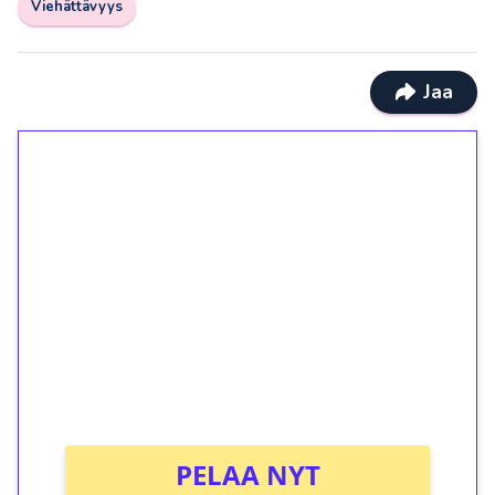
Viehättävyys
Jaa
1€ = 10€ arvosta
ilmaiskierroksia ilman
kierrätystä!
Talleta 1€
Saat heti 50 ilmaiskierrosta Tuohi 1000 -
peliin (arvo 0,20€ per kierros)!
Ei kierrätysvaatimusta!
PELAA NYT