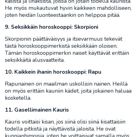
käsistä ja lihaksista, joissa on jotain todella kaunista.
He myös mukautuvat hyvin kaikkeen mahdolliseen,
joten heidän luonteestaankin on helppoa pitää.
9. Seksikkäin horoskooppi: Skorpioni
Skorpionin päättäväisyys ja itsevarmuus tekevät
tästä horoskooppimerkistä seksikkään oloisen.
Tämän horoskooppimerkin naiset käyttävät erittäin
seksikkäitä alusvaatteita.
10. Kaikkein ihanin horoskooppi: Rapu
Rapunainen on maailman uskollisin nainen. Heillä
on myös erittäin kauniin kädet, joita jokainen haluaa
kosketella.
11. Gasellimainen Kauris
Kauris voittaisi kisan, jos siinä olisi siinä kisattaisiin
todella pitkistä ja näyttävistä jaloista. He ovat
kunnianhimoisia, joten he voittaisivat samalla myös