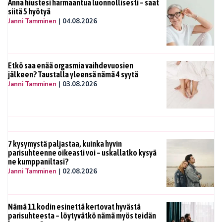
Anna hiustesi harmaantua luonnollisesti – saat
siitä 5 hyötyä
Janni Tamminen
|
04.08.2026
Etkö saa enää orgasmia vaihdevuosien
jälkeen? Taustalla yleensä nämä 4 syytä
Janni Tamminen
|
03.08.2026
7 kysymystä paljastaa, kuinka hyvin
parisuhteenne oikeasti voi – uskallatko kysyä
ne kumppaniltasi?
Janni Tamminen
|
02.08.2026
Nämä 11 kodin esinettä kertovat hyvästä
parisuhteesta – löytyvätkö nämä myös teidän