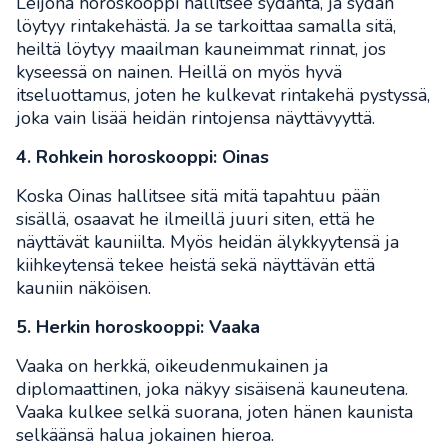
Leijona horoskooppi hallitsee sydäntä, ja sydän
löytyy rintakehästä. Ja se tarkoittaa samalla sitä,
heiltä löytyy maailman kauneimmat rinnat, jos
kyseessä on nainen. Heillä on myös hyvä
itseluottamus, joten he kulkevat rintakehä pystyssä,
joka vain lisää heidän rintojensa näyttävyyttä.
4. Rohkein horoskooppi: Oinas
Koska Oinas hallitsee sitä mitä tapahtuu pään
sisällä, osaavat he ilmeillä juuri siten, että he
näyttävät kauniilta. Myös heidän älykkyytensä ja
kiihkeytensä tekee heistä sekä näyttävän että
kauniin näköisen.
5. Herkin horoskooppi: Vaaka
Vaaka on herkkä, oikeudenmukainen ja
diplomaattinen, joka näkyy sisäisenä kauneutena.
Vaaka kulkee selkä suorana, joten hänen kaunista
selkäänsä halua jokainen hieroa.