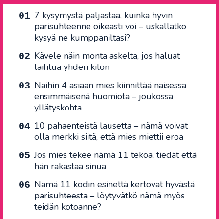
7 kysymystä paljastaa, kuinka hyvin
parisuhteenne oikeasti voi – uskallatko
kysyä ne kumppaniltasi?
Kävele näin monta askelta, jos haluat
laihtua yhden kilon
Näihin 4 asiaan mies kiinnittää naisessa
ensimmäisenä huomiota – joukossa
yllätyskohta
10 pahaenteistä lausetta – nämä voivat
olla merkki siitä, että mies miettii eroa
Jos mies tekee nämä 11 tekoa, tiedät että
hän rakastaa sinua
Nämä 11 kodin esinettä kertovat hyvästä
parisuhteesta – löytyvätkö nämä myös
teidän kotoanne?