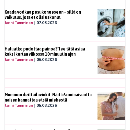
Kaada vodkaa pesukoneeseen – sillä on
vaikutus, jota et olisi uskonut
Janni Tamminen
|
07.08.2026
Haluatko pudottaa painoa? Tee tätä asiaa
kaksi kertaa viikossa 10 minuutin ajan
Janni Tamminen
|
06.08.2026
Mummon deittailuvinkit: Näitä 6 ominaisuutta
naisen kannattaa etsiä miehestä
Janni Tamminen
|
05.08.2026