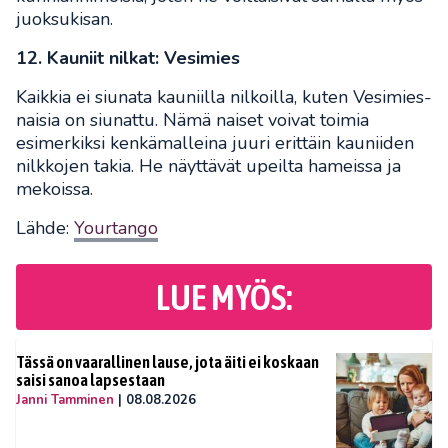
juoksukisan.
12. Kauniit nilkat: Vesimies
Kaikkia ei siunata kauniilla nilkoilla, kuten Vesimies-
naisia on siunattu. Nämä naiset voivat toimia
esimerkiksi kenkämalleina juuri erittäin kauniiden
nilkkojen takia. He näyttävät upeilta hameissa ja
mekoissa.
Lähde:
Yourtango
LUE MYÖS:
Tässä on vaarallinen lause, jota äiti ei koskaan
saisi sanoa lapsestaan
Janni Tamminen
|
08.08.2026