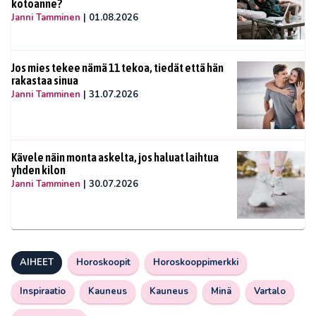
kotoanne?
Janni Tamminen
|
01.08.2026
Jos mies tekee nämä 11 tekoa, tiedät että hän
rakastaa sinua
Janni Tamminen
|
31.07.2026
Kävele näin monta askelta, jos haluat laihtua
yhden kilon
Janni Tamminen
|
30.07.2026
AIHEET
Horoskoopit
Horoskooppimerkki
Inspiraatio
Kauneus
Kauneus
Minä
Vartalo