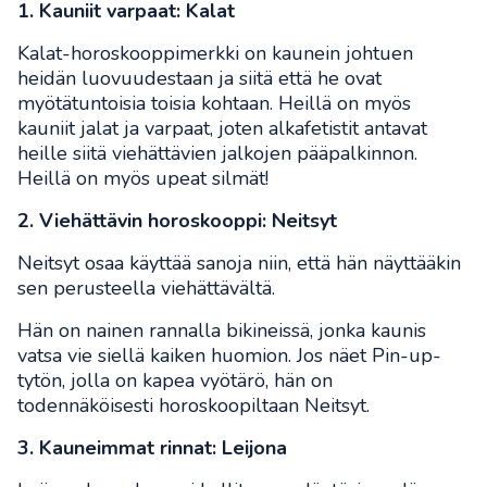
1. Kauniit varpaat: Kalat
Kalat-horoskooppimerkki on kaunein johtuen
heidän luovuudestaan ja siitä että he ovat
myötätuntoisia toisia kohtaan. Heillä on myös
kauniit jalat ja varpaat, joten alkafetistit antavat
heille siitä viehättävien jalkojen pääpalkinnon.
Heillä on myös upeat silmät!
2. Viehättävin horoskooppi: Neitsyt
Neitsyt osaa käyttää sanoja niin, että hän näyttääkin
sen perusteella viehättävältä.
Hän on nainen rannalla bikineissä, jonka kaunis
vatsa vie siellä kaiken huomion. Jos näet Pin-up-
tytön, jolla on kapea vyötärö, hän on
todennäköisesti horoskoopiltaan Neitsyt.
3. Kauneimmat rinnat: Leijona