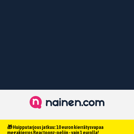
🎁 Huipputarjous jatkuu: 10 euron kierrätysvapaa
megakierros Reactoonz-peliin - vain 1 eurolla!