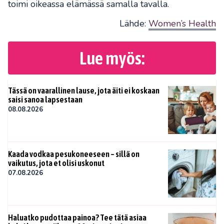
toimi oikeassa elämässä samalla tavalla.
Lähde:
Women’s Health
Lue myös:
Tässä on vaarallinen lause, jota äiti ei koskaan
saisi sanoa lapsestaan
08.08.2026
Kaada vodkaa pesukoneeseen – sillä on
vaikutus, jota et olisi uskonut
07.08.2026
Haluatko pudottaa painoa? Tee tätä asiaa