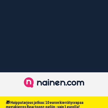
🎁 Huipputarjous jatkuu: 10 euron kierrätysvapaa
megakierros Reactoonz-peliin - vain 1 eurolla!