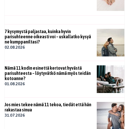
7 kysymystä paljastaa, kuinka hyvin
parisuhteenne oikeasti voi – uskallatko kysyä
ne kumppaniltasi?
02.08.2026
Nämä 11 kodin esinettä kertovat hyvästä
parisuhteesta – löytyvätkö nämä myös teidän
kotoanne?
01.08.2026
Jos mies tekee nämä 11 tekoa, tiedät että hän
rakastaa sinua
31.07.2026