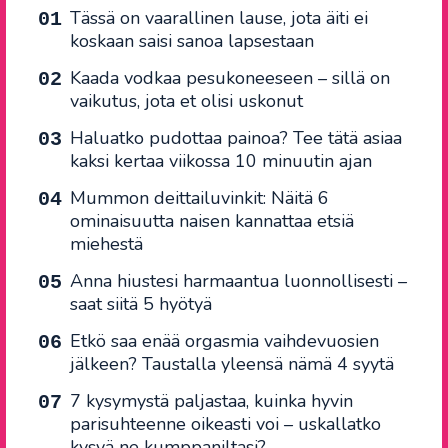
Tässä on vaarallinen lause, jota äiti ei
koskaan saisi sanoa lapsestaan
Kaada vodkaa pesukoneeseen – sillä on
vaikutus, jota et olisi uskonut
Haluatko pudottaa painoa? Tee tätä asiaa
kaksi kertaa viikossa 10 minuutin ajan
Mummon deittailuvinkit: Näitä 6
ominaisuutta naisen kannattaa etsiä
miehestä
Anna hiustesi harmaantua luonnollisesti –
saat siitä 5 hyötyä
Etkö saa enää orgasmia vaihdevuosien
jälkeen? Taustalla yleensä nämä 4 syytä
7 kysymystä paljastaa, kuinka hyvin
parisuhteenne oikeasti voi – uskallatko
kysyä ne kumppaniltasi?