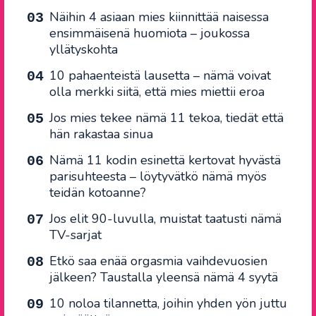
Näihin 4 asiaan mies kiinnittää naisessa
ensimmäisenä huomiota – joukossa
yllätyskohta
10 pahaenteistä lausetta – nämä voivat
olla merkki siitä, että mies miettii eroa
Jos mies tekee nämä 11 tekoa, tiedät että
hän rakastaa sinua
Nämä 11 kodin esinettä kertovat hyvästä
parisuhteesta – löytyvätkö nämä myös
teidän kotoanne?
Jos elit 90-luvulla, muistat taatusti nämä
TV-sarjat
Etkö saa enää orgasmia vaihdevuosien
jälkeen? Taustalla yleensä nämä 4 syytä
10 noloa tilannetta, joihin yhden yön juttu