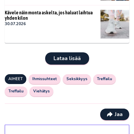
Kävele näin monta askelta, jos haluat laihtua
yhden kilon
30.07.2026
Lataa lisää
AIHEET
Ihmissuhteet
Seksikkyys
Treffailu
Treffailu
Viehätys
Jaa