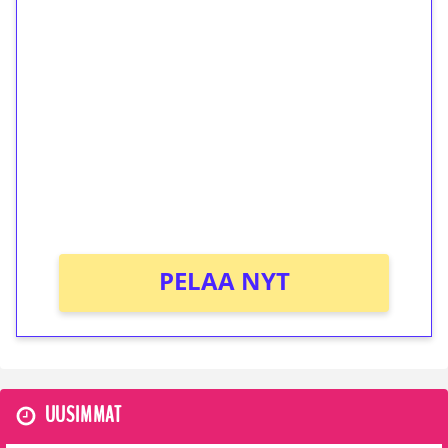
1€ = 10€ arvosta
ilmaiskierroksia ilman
kierrätystä!
Talleta 1€
Saat heti 50 ilmaiskierrosta Tuohi 1000 -
peliin (arvo 0,20€ per kierros)!
Ei kierrätysvaatimusta!
PELAA NYT
UUSIMMAT