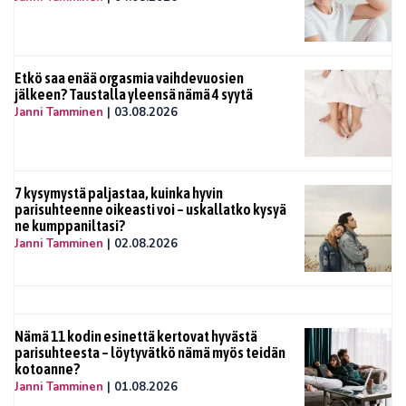
Etkö saa enää orgasmia vaihdevuosien
jälkeen? Taustalla yleensä nämä 4 syytä
Janni Tamminen
|
03.08.2026
7 kysymystä paljastaa, kuinka hyvin
parisuhteenne oikeasti voi – uskallatko kysyä
ne kumppaniltasi?
Janni Tamminen
|
02.08.2026
Nämä 11 kodin esinettä kertovat hyvästä
parisuhteesta – löytyvätkö nämä myös teidän
kotoanne?
Janni Tamminen
|
01.08.2026