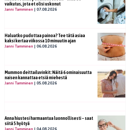
vaikutus, jota et olisi uskonut
Janni Tamminen
|
07.08.2026
Haluatko pudottaa painoa? Tee tätä asiaa
kaksi kertaa viikossa 10 minuutin ajan
Janni Tamminen
|
06.08.2026
Mummon deittailuvinkit: Näitä 6 ominaisuutta
naisen kannattaa etsiä miehestä
Janni Tamminen
|
05.08.2026
Anna hiustesi harmaantua luonnollisesti – saat
siitä 5 hyötyä
Janni Tamminen
|
04.08.2026