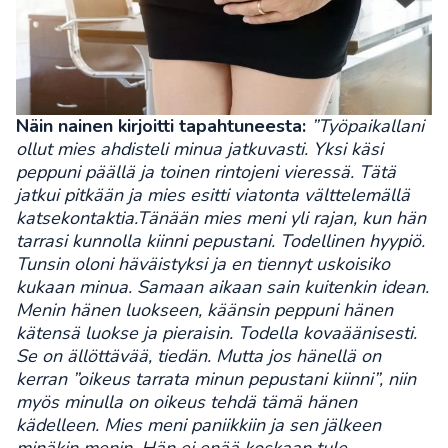
Näin nainen kirjoitti tapahtuneesta:
”Työpaikallani
ollut mies ahdisteli minua jatkuvasti. Yksi käsi
peppuni päällä ja toinen rintojeni vieressä. Tätä
jatkui pitkään ja mies esitti viatonta välttelemällä
katsekontaktia.Tänään mies meni yli rajan, kun hän
tarrasi kunnolla kiinni pepustani. Todellinen hyypiö.
Tunsin oloni häväistyksi ja en tiennyt uskoisiko
kukaan minua. Samaan aikaan sain kuitenkin idean.
Menin hänen luokseen, käänsin peppuni hänen
kätensä luokse ja pieraisin. Todella kovaäänisesti.
Se on ällöttävää, tiedän. Mutta jos hänellä on
kerran ”oikeus tarrata minun pepustani kiinni”, niin
myös minulla on oikeus tehdä tämä hänen
kädelleen.
Mies meni paniikkiin ja sen jälkeen