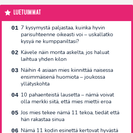
LUETUIMMAT
7 kysymystä paljastaa, kuinka hyvin
parisuhteenne oikeasti voi – uskallatko
kysyä ne kumppaniltasi?
Kävele näin monta askelta, jos haluat
laihtua yhden kilon
Näihin 4 asiaan mies kiinnittää naisessa
ensimmäisenä huomiota – joukossa
yllätyskohta
10 pahaenteistä lausetta – nämä voivat
olla merkki siitä, että mies miettii eroa
Jos mies tekee nämä 11 tekoa, tiedät että
hän rakastaa sinua
Nämä 11 kodin esinettä kertovat hyvästä