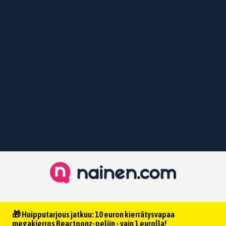
🎁 Huipputarjous jatkuu: 10 euron kierrätysvapaa
megakierros Reactoonz-peliin - vain 1 eurolla!