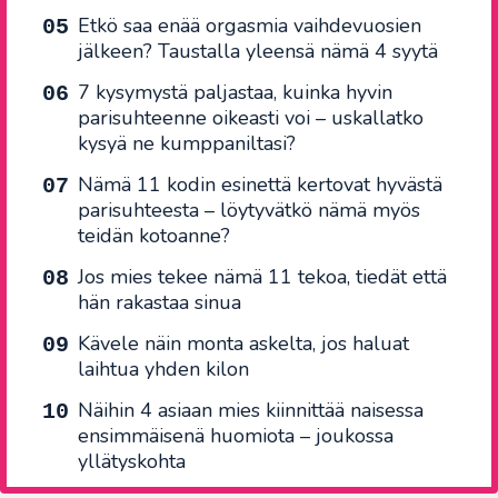
Etkö saa enää orgasmia vaihdevuosien
jälkeen? Taustalla yleensä nämä 4 syytä
7 kysymystä paljastaa, kuinka hyvin
parisuhteenne oikeasti voi – uskallatko
kysyä ne kumppaniltasi?
Nämä 11 kodin esinettä kertovat hyvästä
parisuhteesta – löytyvätkö nämä myös
teidän kotoanne?
Jos mies tekee nämä 11 tekoa, tiedät että
hän rakastaa sinua
Kävele näin monta askelta, jos haluat
laihtua yhden kilon
Näihin 4 asiaan mies kiinnittää naisessa
ensimmäisenä huomiota – joukossa
yllätyskohta