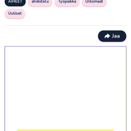
AIHEET
ahdistelu
Työpaikka
Ulkomaat
Uutiset
Jaa
1€ = 10€ arvosta
ilmaiskierroksia ilman
kierrätystä!
Talleta 1€
Saat heti 50 ilmaiskierrosta Tuohi 1000 -
peliin (arvo 0,20€ per kierros)!
Ei kierrätysvaatimusta!