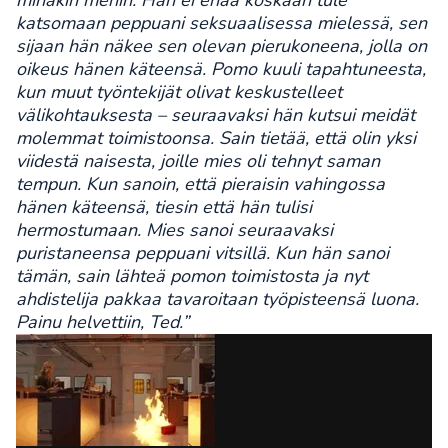
minäkin menin. Hän ei enää koskaan tule
katsomaan peppuani seksuaalisessa mielessä, sen
sijaan hän näkee sen olevan pierukoneena, jolla on
oikeus hänen käteensä.
Pomo kuuli tapahtuneesta,
kun muut työntekijät olivat keskustelleet
välikohtauksesta – seuraavaksi hän kutsui meidät
molemmat toimistoonsa. Sain tietää, että olin yksi
viidestä naisesta, joille mies oli tehnyt saman
tempun. Kun sanoin, että pieraisin vahingossa
hänen käteensä, tiesin että hän tulisi
hermostumaan. Mies sanoi seuraavaksi
puristaneensa peppuani vitsillä.
Kun hän sanoi
tämän, sain lähteä pomon toimistosta ja nyt
ahdistelija pakkaa tavaroitaan työpisteensä luona.
Painu helvettiin, Ted.”