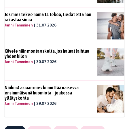
Jos mies tekee nämä 11 tekoa, tiedät että hän
rakastaa sinua
Janni Tamminen
|
31.07.2026
Kävele näin monta askelta, jos haluat laihtua
yhden kilon
Janni Tamminen
|
30.07.2026
Näihin 4 asiaan mies kiinnittää naisessa
ensimmäisenä huomiota – joukossa
yllätyskohta
Janni Tamminen
|
29.07.2026