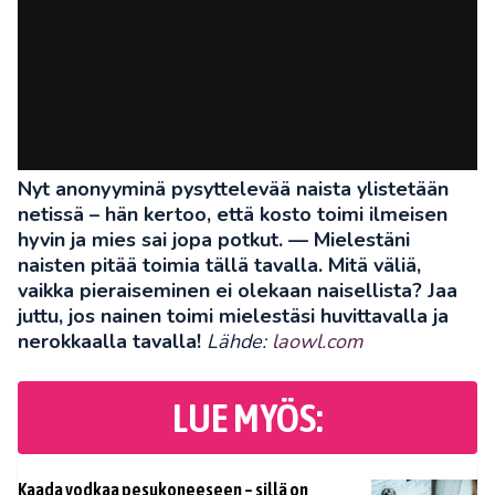
Nyt anonyyminä pysyttelevää naista ylistetään
netissä – hän kertoo, että kosto toimi ilmeisen
hyvin ja mies sai jopa potkut.
— Mielestäni
naisten pitää toimia tällä tavalla. Mitä väliä,
vaikka pieraiseminen ei olekaan naisellista?
Jaa
juttu, jos nainen toimi mielestäsi huvittavalla ja
nerokkaalla tavalla!
Lähde:
laowl.com
LUE MYÖS:
Kaada vodkaa pesukoneeseen – sillä on