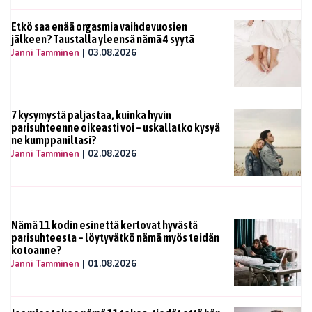
Etkö saa enää orgasmia vaihdevuosien
jälkeen? Taustalla yleensä nämä 4 syytä
Janni Tamminen
|
03.08.2026
7 kysymystä paljastaa, kuinka hyvin
parisuhteenne oikeasti voi – uskallatko kysyä
ne kumppaniltasi?
Janni Tamminen
|
02.08.2026
Nämä 11 kodin esinettä kertovat hyvästä
parisuhteesta – löytyvätkö nämä myös teidän
kotoanne?
Janni Tamminen
|
01.08.2026