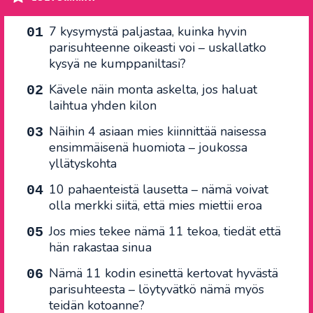
7 kysymystä paljastaa, kuinka hyvin
parisuhteenne oikeasti voi – uskallatko
kysyä ne kumppaniltasi?
Kävele näin monta askelta, jos haluat
laihtua yhden kilon
Näihin 4 asiaan mies kiinnittää naisessa
ensimmäisenä huomiota – joukossa
yllätyskohta
10 pahaenteistä lausetta – nämä voivat
olla merkki siitä, että mies miettii eroa
Jos mies tekee nämä 11 tekoa, tiedät että
hän rakastaa sinua
Nämä 11 kodin esinettä kertovat hyvästä
parisuhteesta – löytyvätkö nämä myös
teidän kotoanne?