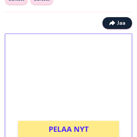
Jaa
1€ = 10€ arvosta
ilmaiskierroksia ilman
kierrätystä!
Talleta 1€
Saat heti 50 ilmaiskierrosta Tuohi 1000 -
peliin (arvo 0,20€ per kierros)!
Ei kierrätysvaatimusta!
PELAA NYT