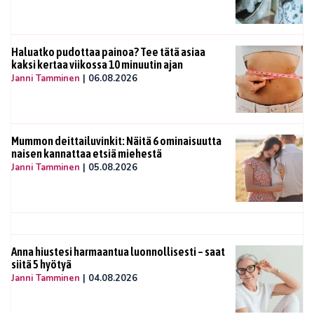
Haluatko pudottaa painoa? Tee tätä asiaa
kaksi kertaa viikossa 10 minuutin ajan
Janni Tamminen
|
06.08.2026
Mummon deittailuvinkit: Näitä 6 ominaisuutta
naisen kannattaa etsiä miehestä
Janni Tamminen
|
05.08.2026
Anna hiustesi harmaantua luonnollisesti – saat
siitä 5 hyötyä
Janni Tamminen
|
04.08.2026