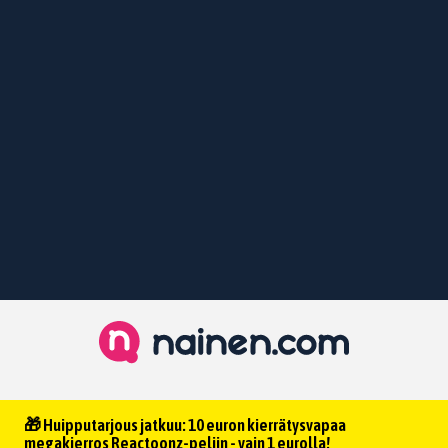
🎁 Huipputarjous jatkuu: 10 euron kierrätysvapaa
megakierros Reactoonz-peliin - vain 1 eurolla!