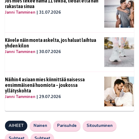
Jos mies tekee nämä 11 tekoa, tiedät että hän
rakastaa sinua
Janni Tamminen
|
31.07.2026
Kävele näin monta askelta, jos haluat laihtua
yhden kilon
Janni Tamminen
|
30.07.2026
Näihin 4 asiaan mies kiinnittää naisessa
ensimmäisenä huomiota – joukossa
yllätyskohta
Janni Tamminen
|
29.07.2026
AIHEET
Nainen
Parisuhde
Sitoutuminen
Suhteet
Suhteet