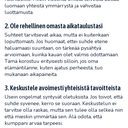
luomaan yhteistä ymmärrystä ja vahvistaa
luottamusta.
2. Ole rehellinen omasta aikataulustasi
Suhteet tarvitsevat aikaa, mutta ei kuitenkaan
loputtomasti. Jos huomaat, ettei suhde etene
haluamaasi suuntaan, on tärkeää pysähtyä
arvioimaan, kuinka kauan olet valmis odottamaan.
Tämä korostuu erityisesti silloin, jos oma
elämäntilanne, kuten ajatus perheestä, tuo
mukanaan aikapaineita.
3. Keskustele avoimesti yhteisistä tavoitteista
Usein ongelmat syntyvät oletuksista. Jos toivot, että
suhde syvenee, kerro se suoraan. Keskustelun ei
tarvitse olla raskas, mutta sen tulee olla selkeä niin
että mieskin ymmärtää sen. Älä odota, että
kumppani arvaa tarpeesi.