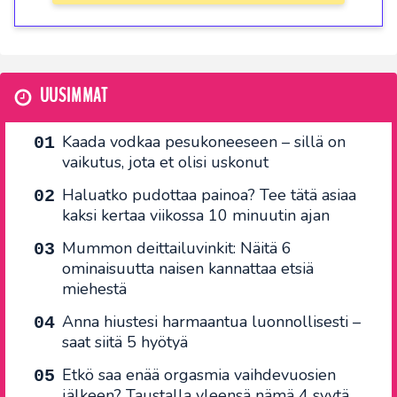
UUSIMMAT
Kaada vodkaa pesukoneeseen – sillä on
vaikutus, jota et olisi uskonut
Haluatko pudottaa painoa? Tee tätä asiaa
kaksi kertaa viikossa 10 minuutin ajan
Mummon deittailuvinkit: Näitä 6
ominaisuutta naisen kannattaa etsiä
miehestä
Anna hiustesi harmaantua luonnollisesti –
saat siitä 5 hyötyä
Etkö saa enää orgasmia vaihdevuosien
jälkeen? Taustalla yleensä nämä 4 syytä