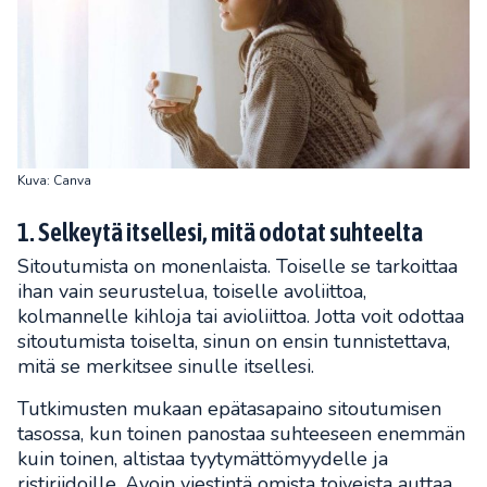
Kuva: Canva
1. Selkeytä itsellesi, mitä odotat suhteelta
Sitoutumista on monenlaista. Toiselle se tarkoittaa
ihan vain seurustelua, toiselle avoliittoa,
kolmannelle kihloja tai avioliittoa. Jotta voit odottaa
sitoutumista toiselta, sinun on ensin tunnistettava,
mitä se merkitsee sinulle itsellesi.
Tutkimusten mukaan epätasapaino sitoutumisen
tasossa, kun toinen panostaa suhteeseen enemmän
kuin toinen, altistaa tyytymättömyydelle ja
ristiriidoille. Avoin viestintä omista toiveista auttaa