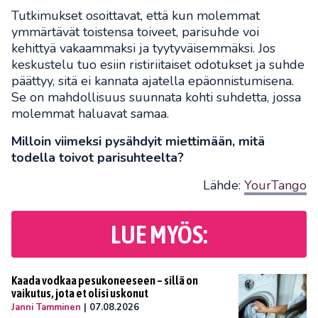
Tutkimukset osoittavat, että kun molemmat
ymmärtävät toistensa toiveet, parisuhde voi
kehittyä vakaammaksi ja tyytyväisemmäksi. Jos
keskustelu tuo esiin ristiriitaiset odotukset ja suhde
päättyy, sitä ei kannata ajatella epäonnistumisena.
Se on mahdollisuus suunnata kohti suhdetta, jossa
molemmat haluavat samaa.
Milloin viimeksi pysähdyit miettimään, mitä
todella toivot parisuhteelta?
Lähde:
YourTango
LUE MYÖS:
Kaada vodkaa pesukoneeseen – sillä on
vaikutus, jota et olisi uskonut
Janni Tamminen
|
07.08.2026