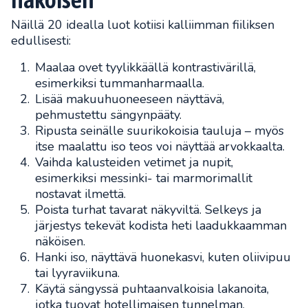
Näillä 20 idealla luot kotiisi kalliimman fiiliksen
edullisesti:
Maalaa ovet tyylikkäällä kontrastivärillä,
esimerkiksi tummanharmaalla.
Lisää makuuhuoneeseen näyttävä,
pehmustettu sängynpääty.
Ripusta seinälle suurikokoisia tauluja – myös
itse maalattu iso teos voi näyttää arvokkaalta.
Vaihda kalusteiden vetimet ja nupit,
esimerkiksi messinki- tai marmorimallit
nostavat ilmettä.
Poista turhat tavarat näkyviltä. Selkeys ja
järjestys tekevät kodista heti laadukkaamman
näköisen.
Hanki iso, näyttävä huonekasvi, kuten oliivipuu
tai lyyraviikuna.
Käytä sängyssä puhtaanvalkoisia lakanoita,
jotka tuovat hotellimaisen tunnelman.