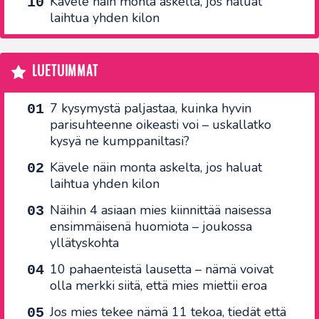
Kävele näin monta askelta, jos haluat
laihtua yhden kilon
LUETUIMMAT
7 kysymystä paljastaa, kuinka hyvin
parisuhteenne oikeasti voi – uskallatko
kysyä ne kumppaniltasi?
Kävele näin monta askelta, jos haluat
laihtua yhden kilon
Näihin 4 asiaan mies kiinnittää naisessa
ensimmäisenä huomiota – joukossa
yllätyskohta
10 pahaenteistä lausetta – nämä voivat
olla merkki siitä, että mies miettii eroa
Jos mies tekee nämä 11 tekoa, tiedät että