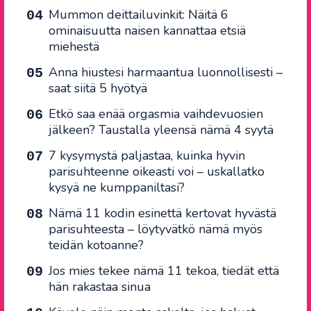
Mummon deittailuvinkit: Näitä 6
ominaisuutta naisen kannattaa etsiä
miehestä
Anna hiustesi harmaantua luonnollisesti –
saat siitä 5 hyötyä
Etkö saa enää orgasmia vaihdevuosien
jälkeen? Taustalla yleensä nämä 4 syytä
7 kysymystä paljastaa, kuinka hyvin
parisuhteenne oikeasti voi – uskallatko
kysyä ne kumppaniltasi?
Nämä 11 kodin esinettä kertovat hyvästä
parisuhteesta – löytyvätkö nämä myös
teidän kotoanne?
Jos mies tekee nämä 11 tekoa, tiedät että
hän rakastaa sinua