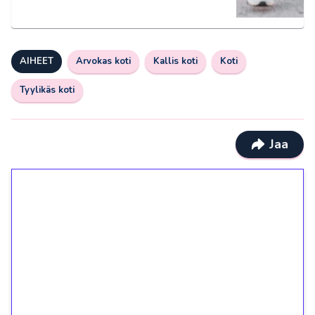
AIHEET
Arvokas koti
Kallis koti
Koti
Tyylikäs koti
Jaa
1€ = 10€ arvosta
ilmaiskierroksia ilman
kierrätystä!
Talleta 1€
Saat heti 50 ilmaiskierrosta Tuohi 1000 -
peliin (arvo 0,20€ per kierros)!