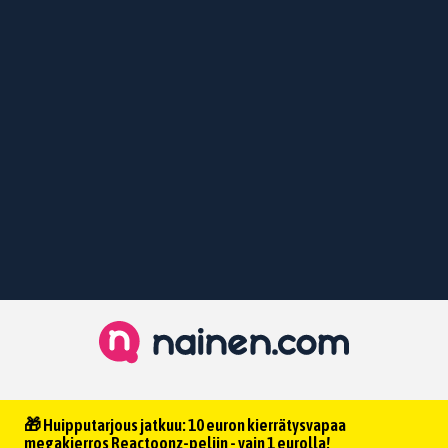
🎁 Huipputarjous jatkuu: 10 euron kierrätysvapaa
megakierros Reactoonz-peliin - vain 1 eurolla!