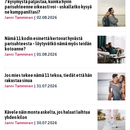
7 kysymystä paljastaa, kuinka hyvin
parisuhteenne oikeasti voi – uskallatko kysyä
ne kumppaniltasi?
Janni Tamminen
|
02.08.2026
Nämä 11 kodin esinettä kertovat hyvästä
parisuhteesta – löytyvätkö nämä myös teidän
kotoanne?
Janni Tamminen
|
01.08.2026
Jos mies tekee nämä 11 tekoa, tiedät että hän
rakastaa sinua
Janni Tamminen
|
31.07.2026
Kävele näin monta askelta, jos haluat laihtua
yhden kilon
Janni Tamminen
|
30.07.2026