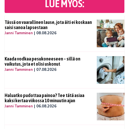
LUE MYÖS:
Tässä on vaarallinen lause, jota äiti ei koskaan
saisi sanoa lapsestaan
Janni Tamminen
|
08.08.2026
Kaada vodkaa pesukoneeseen – sillä on
vaikutus, jota et olisi uskonut
Janni Tamminen
|
07.08.2026
Haluatko pudottaa painoa? Tee tätä asiaa
kaksi kertaa viikossa 10 minuutin ajan
Janni Tamminen
|
06.08.2026