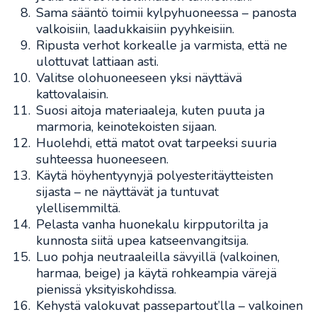
Sama sääntö toimii kylpyhuoneessa – panosta
valkoisiin, laadukkaisiin pyyhkeisiin.
Ripusta verhot korkealle ja varmista, että ne
ulottuvat lattiaan asti.
Valitse olohuoneeseen yksi näyttävä
kattovalaisin.
Suosi aitoja materiaaleja, kuten puuta ja
marmoria, keinotekoisten sijaan.
Huolehdi, että matot ovat tarpeeksi suuria
suhteessa huoneeseen.
Käytä höyhentyynyjä polyesteritäytteisten
sijasta – ne näyttävät ja tuntuvat
ylellisemmiltä.
Pelasta vanha huonekalu kirpputorilta ja
kunnosta siitä upea katseenvangitsija.
Luo pohja neutraaleilla sävyillä (valkoinen,
harmaa, beige) ja käytä rohkeampia värejä
pienissä yksityiskohdissa.
Kehystä valokuvat passepartout’lla – valkoinen