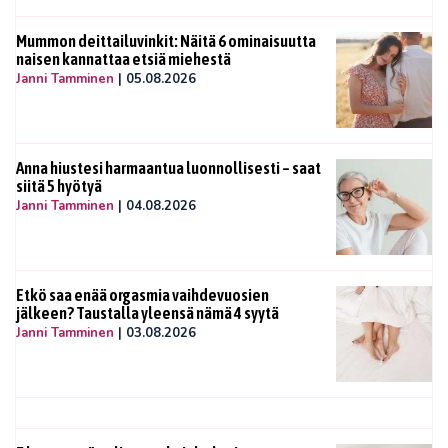
Mummon deittailuvinkit: Näitä 6 ominaisuutta
naisen kannattaa etsiä miehestä
Janni Tamminen
|
05.08.2026
Anna hiustesi harmaantua luonnollisesti – saat
siitä 5 hyötyä
Janni Tamminen
|
04.08.2026
Etkö saa enää orgasmia vaihdevuosien
jälkeen? Taustalla yleensä nämä 4 syytä
Janni Tamminen
|
03.08.2026