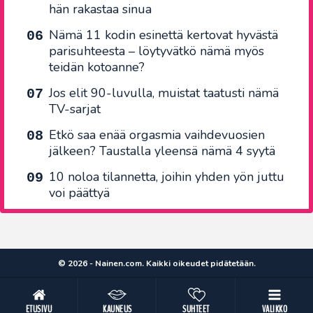
hän rakastaa sinua
Nämä 11 kodin esinettä kertovat hyvästä
parisuhteesta – löytyvätkö nämä myös
teidän kotoanne?
Jos elit 90-luvulla, muistat taatusti nämä
TV-sarjat
Etkö saa enää orgasmia vaihdevuosien
jälkeen? Taustalla yleensä nämä 4 syytä
10 noloa tilannetta, joihin yhden yön juttu
voi päättyä
© 2026 - Nainen.com. Kaikki oikeudet pidätetään.
ETUSIVU
KAUNEUS
SUHTEET
VALIKKO