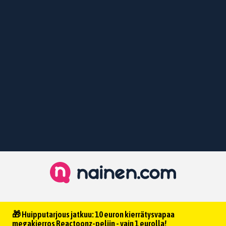
🎁 Huipputarjous jatkuu: 10 euron kierrätysvapaa
megakierros Reactoonz-peliin - vain 1 eurolla!