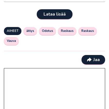
Lataa lisää
AIHEET
äitiys
Odotus
Raskaus
Raskaus
Vauva
Jaa
🎁 Huipputarjous jatkuu: 10
euron kierrätysvapaa
megakierros Reactoonz-
peliin – vain 1 eurolla!