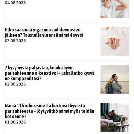
04.08.2026
Etkö saa enää orgasmia vaihdevuosien
jälkeen? Taustalla yleensä nämä 4 syytä
03.08.2026
7 kysymystä paljastaa, kuinka hyvin
parisuhteenne oikeasti voi – uskallatko kysyä
ne kumppaniltasi?
02.08.2026
Nämä 11 kodin esinettä kertovat hyvästä
parisuhteesta – löytyvätkö nämä myös teidän
kotoanne?
01.08.2026