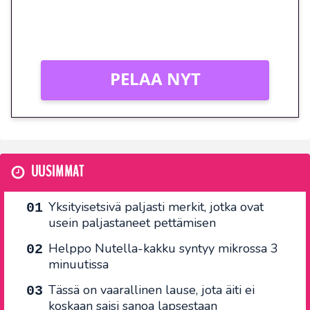
Peli: Reactoonz
Vain uusille asiakkaille!
PELAA NYT
UUSIMMAT
Yksityisetsivä paljasti merkit, jotka ovat
usein paljastaneet pettämisen
Helppo Nutella-kakku syntyy mikrossa 3
minuutissa
Tässä on vaarallinen lause, jota äiti ei
koskaan saisi sanoa lapsestaan