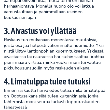
aamupahoinvoinnista, mutta termi on hieman
harhaanjohtava. Monella huono olo voi jatkua
aamusta iltaan ja pahimmillaan useiden
kuukausien ajan.
3. Aivastus voi yllättää
Raskaus tuo mukanaan monenlaisia muutoksia,
joista osa jää helposti vähemmälle huomiolle. Yksi
niistä liittyy lantionpohjan kuormitukseen. Yskiessä,
aivastaessa tai nauraessa housuihin saattaa lirahtaa
pieni määrä virtsaa, minkä vuoksi moni turvautuu
pikkuhousunsuojiin myös raskauden aikana.
4. Limatulppa tulee tutuksi
Ennen raskautta harva edes tietää, mikä limatulppa
on. Odotusaikana siitä tulee kuitenkin asia, jonka
lähtemistä moni seuraa tarkasti loppuraskauden
lähestyessä.