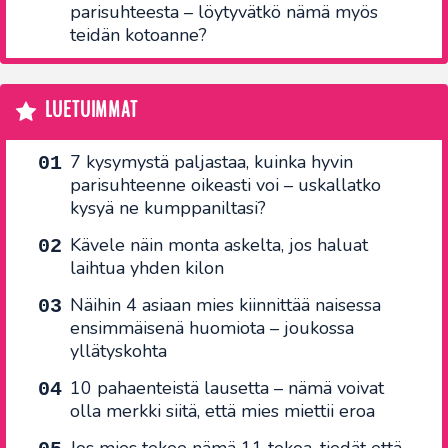
parisuhteesta – löytyvätkö nämä myös
teidän kotoanne?
LUETUIMMAT
7 kysymystä paljastaa, kuinka hyvin
parisuhteenne oikeasti voi – uskallatko
kysyä ne kumppaniltasi?
Kävele näin monta askelta, jos haluat
laihtua yhden kilon
Näihin 4 asiaan mies kiinnittää naisessa
ensimmäisenä huomiota – joukossa
yllätyskohta
10 pahaenteistä lausetta – nämä voivat
olla merkki siitä, että mies miettii eroa
Jos mies tekee nämä 11 tekoa, tiedät että