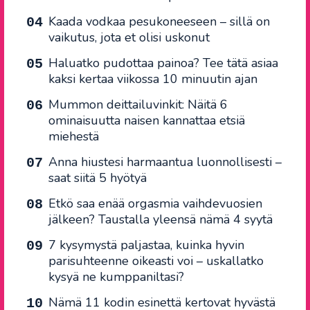
Kaada vodkaa pesukoneeseen – sillä on
vaikutus, jota et olisi uskonut
Haluatko pudottaa painoa? Tee tätä asiaa
kaksi kertaa viikossa 10 minuutin ajan
Mummon deittailuvinkit: Näitä 6
ominaisuutta naisen kannattaa etsiä
miehestä
Anna hiustesi harmaantua luonnollisesti –
saat siitä 5 hyötyä
Etkö saa enää orgasmia vaihdevuosien
jälkeen? Taustalla yleensä nämä 4 syytä
7 kysymystä paljastaa, kuinka hyvin
parisuhteenne oikeasti voi – uskallatko
kysyä ne kumppaniltasi?
Nämä 11 kodin esinettä kertovat hyvästä