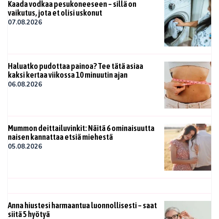
Kaada vodkaa pesukoneeseen – sillä on
vaikutus, jota et olisi uskonut
07.08.2026
Haluatko pudottaa painoa? Tee tätä asiaa
kaksi kertaa viikossa 10 minuutin ajan
06.08.2026
Mummon deittailuvinkit: Näitä 6 ominaisuutta
naisen kannattaa etsiä miehestä
05.08.2026
Anna hiustesi harmaantua luonnollisesti – saat
siitä 5 hyötyä