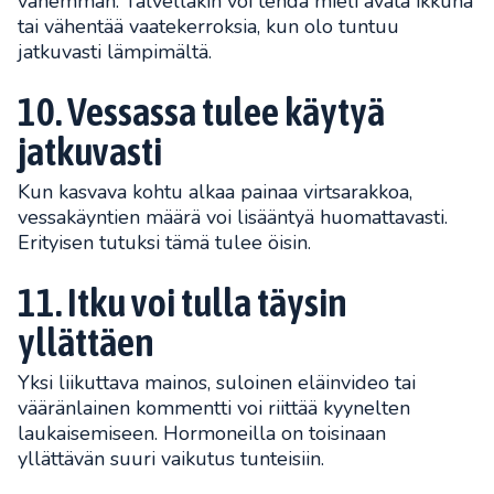
vähemmän. Talvellakin voi tehdä mieli avata ikkuna
tai vähentää vaatekerroksia, kun olo tuntuu
jatkuvasti lämpimältä.
10. Vessassa tulee käytyä
jatkuvasti
Kun kasvava kohtu alkaa painaa virtsarakkoa,
vessakäyntien määrä voi lisääntyä huomattavasti.
Erityisen tutuksi tämä tulee öisin.
11. Itku voi tulla täysin
yllättäen
Yksi liikuttava mainos, suloinen eläinvideo tai
vääränlainen kommentti voi riittää kyynelten
laukaisemiseen. Hormoneilla on toisinaan
yllättävän suuri vaikutus tunteisiin.