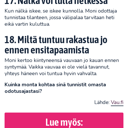
17. Nälkä voi tulla hetkessä
Kun nälkä iskee, se iskee kunnolla. Moni odottaja
tunnistaa tilanteen, jossa välipalaa tarvitaan heti
eikä vartin kuluttua.
18. Miltä tuntuu rakastua jo
ennen ensitapaamista
Moni kertoo kiintyneensä vauvaan jo kauan ennen
syntymää. Vaikka vauvaa ei ole vielä tavannut,
yhteys häneen voi tuntua hyvin vahvalta.
Kuinka monta kohtaa sinä tunnistit omasta
odotusajastasi?
Lähde:
Vau.fi
Lue myös: