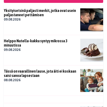
Yksityisetsivä paljasti merkit, jotka ovat usein
paljastaneet pettämisen
09.08.2026
Helppo Nutella-kakku syntyy mikrossa 3
minuutissa
09.08.2026
Tässä on vaarallinen lause, jota äiti ei koskaan
saisi sanoa lapsestaan
08.08.2026